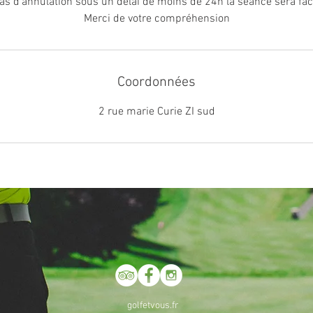
as d'annulation sous un délai de moins de 24h la séance sera fac
Merci de votre compréhension
Coordonnées
2 rue marie Curie ZI sud
golfetvous.fr