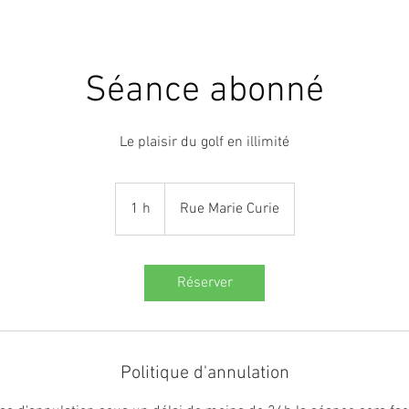
LOCATION FILET
SERVICES
RESERVATION
P
Séance abonné
Le plaisir du golf en illimité
1 h
1
Rue Marie Curie
Réserver
Politique d'annulation